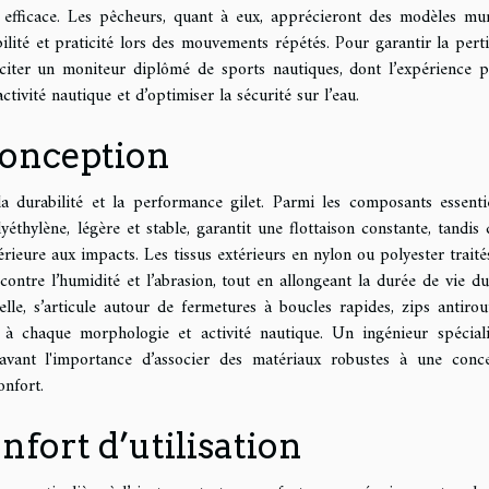
ie efficace. Les pêcheurs, quant à eux, apprécieront des modèles mu
bilité et praticité lors des mouvements répétés. Pour garantir la pert
lliciter un moniteur diplômé de sports nautiques, dont l’expérience 
ctivité nautique et d’optimiser la sécurité sur l’eau.
conception
a durabilité et la performance gilet. Parmi les composants essentie
thylène, légère et stable, garantit une flottaison constante, tandis 
rieure aux impacts. Les tissus extérieurs en nylon ou polyester traité
tre l’humidité et l’abrasion, tout en allongeant la durée de vie du 
lle, s’articule autour de fermetures à boucles rapides, zips antiroui
é à chaque morphologie et activité nautique. Un ingénieur spécial
avant l'importance d’associer des matériaux robustes à une conc
onfort.
nfort d’utilisation