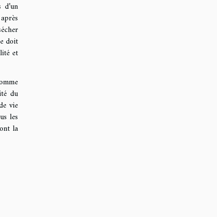
s d’un
 après
sécher
ge doit
ité et
 comme
ité du
de vie
us les
ont la