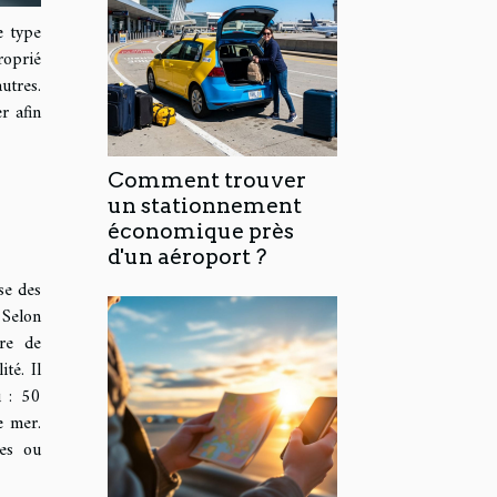
e type
roprié
utres.
r afin
Comment trouver
un stationnement
économique près
d'un aéroport ?
se des
 Selon
ire de
té. Il
u : 50
e mer.
des ou