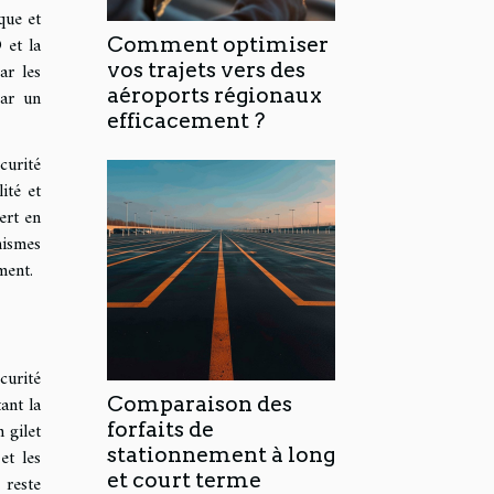
que et
 et la
Comment optimiser
ar les
vos trajets vers des
aéroports régionaux
car un
efficacement ?
curité
ité et
ert en
nismes
ment.
curité
ant la
Comparaison des
 gilet
forfaits de
stationnement à long
et les
et court terme
 reste