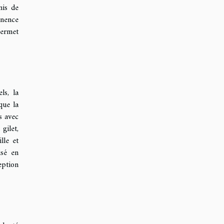
nis de
inence
permet
ls, la
que la
s avec
gilet,
lle et
isé en
eption