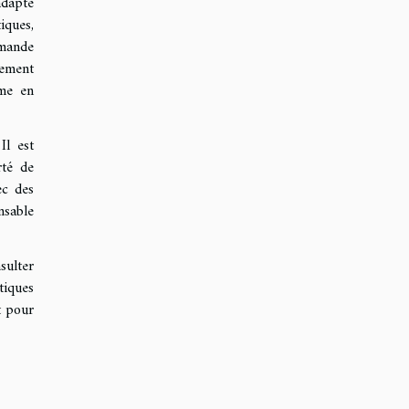
adapté
iques,
mmande
tement
ême en
Il est
rté de
ec des
nsable
sulter
tiques
t pour