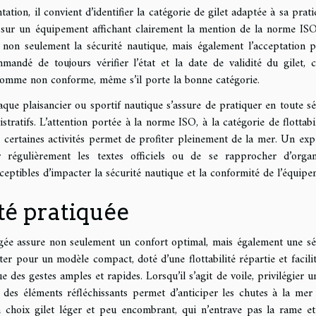
tion, il convient d’identifier la catégorie de gilet adaptée à sa prati
r sur un équipement affichant clairement la mention de la norme ISO
tit non seulement la sécurité nautique, mais également l’acceptation p
mmandé de toujours vérifier l’état et la date de validité du gilet, 
omme non conforme, même s’il porte la bonne catégorie.
aque plaisancier ou sportif nautique s’assure de pratiquer en toute sé
tratifs. L’attention portée à la norme ISO, à la catégorie de flottabil
de certaines activités permet de profiter pleinement de la mer. Un exp
r régulièrement les textes officiels ou de se rapprocher d’orga
ceptibles d’impacter la sécurité nautique et la conformité de l’équipe
ité pratiquée
sagée assure non seulement un confort optimal, mais également une sé
er pour un modèle compact, doté d’une flottabilité répartie et facilit
 des gestes amples et rapides. Lorsqu’il s’agit de voile, privilégier un
 des éléments réfléchissants permet d’anticiper les chutes à la mer 
n choix gilet léger et peu encombrant, qui n’entrave pas la rame et