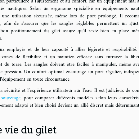
ion particulière à l’ajustement et au confort, car un équipement mal 
ités nautiques. Selon un ergonome spécialisé en équipements naut
r une utilisation sécurisée, même lors de port prolongé. Il reco
t, afin de s’assurer que les sangles réglables permettent un ajus
bon positionnement du gilet assure qu’il reste bien en place m
u.
x employés et de leur capacité à allier légèreté et respirabilité. 
 zones de flexibilité et un maintien efficace sans entraver la libe
 du torse. Les sangles doivent être faciles à manipuler, même av
de pression. Un confort optimal encourage un port régulier, indispe
 d’équipement en toute circonstance.
sécurité et l’expérience utilisateur sur l’eau. Il est judicieux de con
t sauvetage
, pour comparer différents modèles selon leurs caractéris
ement adapté et bien choisi devient un allié discret mais déterminan
 vie du gilet