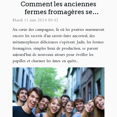
Comment les anciennes
fermes fromagères se
transforment en hauts lieux
Mardi 11 juin 2024 00:42
de gastronomie et
Au cœur des campagnes, là où les prairies murmurent
d'hébergement
encore les secrets d'un savoir-faire ancestral, des
métamorphoses délicieuses s'opèrent. Jadis, les fermes
fromagères, simples lieux de production, se parent
aujourd'hui de nouveaux atours pour éveiller les
papilles et charmer les âmes en quête...