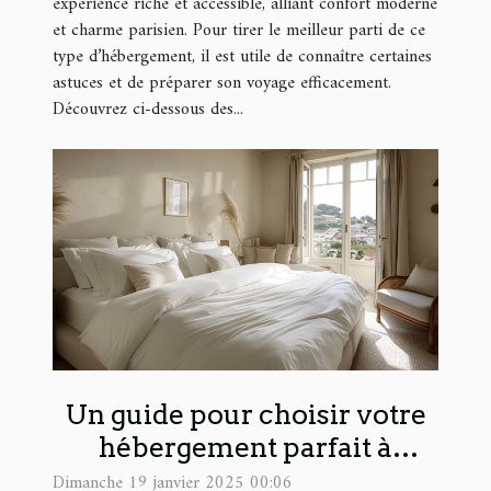
expérience riche et accessible, alliant confort moderne
et charme parisien. Pour tirer le meilleur parti de ce
type d’hébergement, il est utile de connaître certaines
astuces et de préparer son voyage efficacement.
Découvrez ci-dessous des...
Un guide pour choisir votre
hébergement parfait à
Menton : confort, budget et
Dimanche 19 janvier 2025 00:06