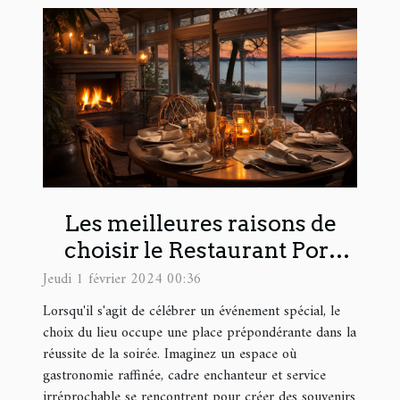
Les meilleures raisons de
choisir le Restaurant Port
Albert pour un événement
Jeudi 1 février 2024 00:36
spécial
Lorsqu'il s'agit de célébrer un événement spécial, le
choix du lieu occupe une place prépondérante dans la
réussite de la soirée. Imaginez un espace où
gastronomie raffinée, cadre enchanteur et service
irréprochable se rencontrent pour créer des souvenirs